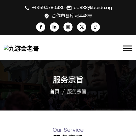
+13594780430
ca888@baidu.ag
合作市县库河448号
服务宗旨
首页
服务宗旨
Our Service