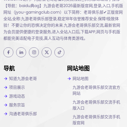
【导航：baidu典ag】九游会老哥2026最新版官网,登录,入口,手机版
网址（jyou-gamingclub.com）以下简称：老哥俱乐部✔正版官网
全站,全称:九游老哥俱乐部登录,稳定18年信誉推荐安全.保障!极致体
验！不要让你的恐惧决定你的未来.九游会老哥俱乐部交流,最新官网
为会员提供便捷的登录服务,进入全站入口后,下载APP,网页与手机版
都能完美适配电子竞技,真人互动与体育类游戏。
导航
网站地图
知道九游会老哥
网站地图
项目展示
九游会老哥俱乐部交流官方
网站
游戏动态
九游会老哥俱乐部交流手机
服务宗旨
版入口
沟通老哥俱乐部
九游会老哥俱乐部交流手机
版官网