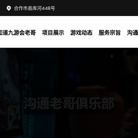
合作市县库河448号
知道九游会老哥
项目展示
游戏动态
服务宗旨
沟通