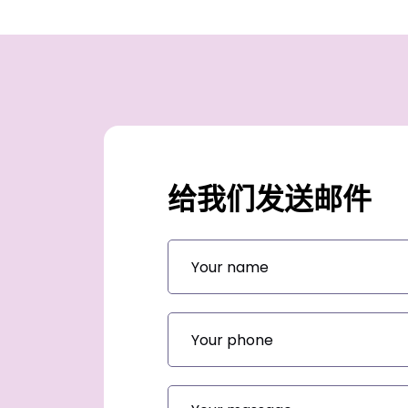
给我们发送邮件