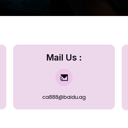
Mail Us :
ca888@baidu.ag