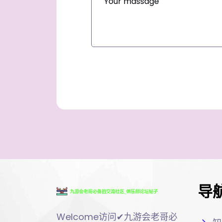
导
Welcome访问✔九游会老哥必