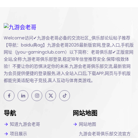
Welcome访问✔九游会老哥必备的交流社区_俱乐部论坛帖子推荐
【导航：baidu典ag】九游会老哥2026最新版官网,登录,入口,手机版
网址（jyou-gamingclub.com）以下简称：老哥俱乐部✔正版官网
全站,全称:九游老哥俱乐部登录,稳定18年信誉推荐安全.保障!极致体
验！不要让你的恐惧决定你的未来.九游会老哥俱乐部交流,最新官网
为会员提供便捷的登录服务,进入全站入口后,下载APP,网页与手机版
都能完美适配电子竞技,真人互动与体育类游戏。
导航
网站地图
知道九游会老哥
网站地图
项目展示
九游会老哥俱乐部交流官方