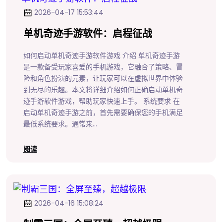
2026-04-17 15:53:44
单机奇迹手游软件：启程征战
如何启动单机奇迹手游软件游戏 介绍 单机奇迹手游
是一款备受玩家喜爱的手机游戏，它融合了策略、冒
险和角色扮演的元素，让玩家可以在虚拟世界中体验
到无尽的乐趣。本文将详细介绍如何正确启动单机奇
迹手游软件游戏，帮助玩家快速上手。 系统要求 在
启动单机奇迹手游之前，首先需要确保您的手机满足
最低系统要求。通常来...
阅读
2026-04-16 15:08:24